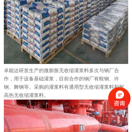
卓能达研发生产的微膨胀无收缩灌浆料多次与钢厂合
作，用于设备基础灌浆，目前合作的钢厂有鞍钢、许
钢、舞钢等。采购的灌浆料有通用型无收缩灌浆料和耐
高热无收缩灌浆料。