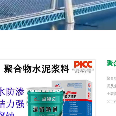
聚
聚合
泥及
土表
又可作